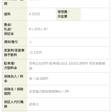
積
管理費・
賃料
4.3万円
-
共益費
敷金/
礼金/
0ヶ月/0ヶ月/-
保証金
償却/敷引
-/-
更新料/更新事
-/1.1万円
務手数料
駐車場/
空有(1台)/0円 駐車場1台込 2台目2,000円 空区画要確
月額料金
認
保険加入 / 料
有 / 18,000円
金
保険名 / 保険
全管協少額短期保険㈱ / 2年
期間
保証人代行義
必加入
務