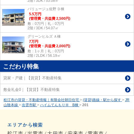
2階 / 3DK / 53.08㎡
バリュージュ佐野 Ｄ棟
5.5
万
円
(管理費・共益費 2,500円)
敷：0万円｜礼：0万円
2階 / 3DK / 54.07㎡
グリーンヒルズ Ａ棟
7
万
円
(管理費・共益費 2,000円)
敷：1ヶ月｜礼：0万円
2階 / 2LDK / 56.19㎡
こだわり特集
貸家・戸建｜【賃貸】不動産特集
敷金礼金0｜【賃貸】不動産特集
松江市の賃貸・不動産情報｜有限会社朝日住宅
>
(賃貸)路線・駅から探す
>
JR
山陰本線
>
出雲市駅
>
ハイムてんもりⅢ B棟
>
201
エリアから検索
松江市
/
出雲市
/
大田市
/
安来市
/
雲南市
/