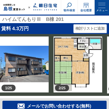
物件検索
会社概要
メニュー
ハイムてんもりⅢ B棟 201
賃料
4.3
万円
検討リストに追加
1/25
2/25
メールでお問い合わせする(無料)