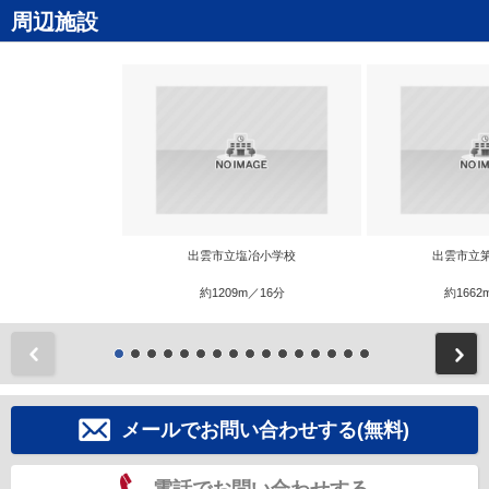
周辺施設
出雲市立塩冶小学校
出雲市立
約1209m／16分
約1662
前
メールでお問い合わせする(無料)