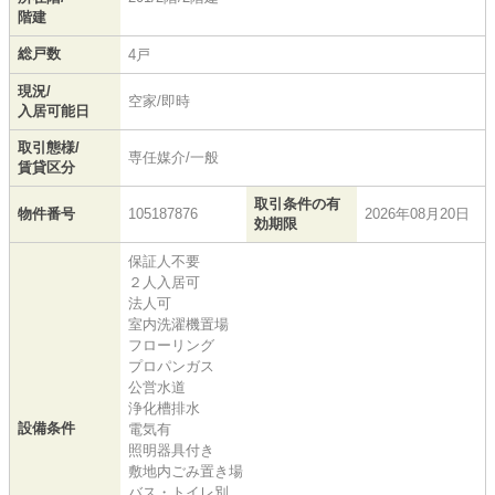
階建
総戸数
4戸
現況/
空家/即時
入居可能日
取引態様/
専任媒介/一般
賃貸区分
取引条件の有
物件番号
105187876
2026年08月20日
効期限
保証人不要
２人入居可
法人可
室内洗濯機置場
フローリング
プロパンガス
公営水道
浄化槽排水
設備条件
電気有
照明器具付き
敷地内ごみ置き場
バス・トイレ別