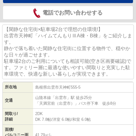
電話でお問い合わせする
【閑静な住宅街×駐車場2台で理想の住環境!】
出雲市天神町「ハイムてんもりⅢA棟・B棟」をご紹介しま
す。
静かで落ち着いた閑静な住宅街に位置する物件で、穏やか
な日々が過ごせます。
駐車場2台のご利用についても相談可能(空き区画要確認)で
す。ファミリー層に最適な使いやすい間取りと充実した駐
車環境で、快適な新しい暮らしが実現できます。
所在地
島根県
出雲市
天神町
555-5
山陰本線
「
出雲市
」駅 徒歩25分
交通
「天満宮前（出雲市）」バス停下車 徒歩8分
間取り/
2DK
詳細
DK 7.8帖
/
洋室 6.0帖
/
和室 6.0帖
面積/
バルコニー面
41.79㎡/-