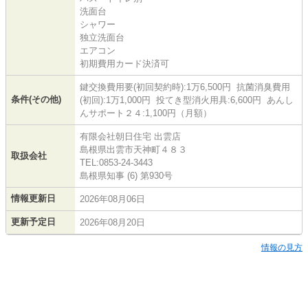
洗面台
シャワー
独立洗面台
エアコン
初期費用カード決済可
鍵交換費用要(初回契約時):1万6,500円 抗菌消臭費用
条件(その他)
(初回):1万1,000円 投てき型消火用具:6,600円 あんし
んサポート２４:1,100円（月額）
有限会社朝日住宅 出雲店
島根県出雲市天神町４８３
取扱会社
TEL:0853-24-3443
島根県知事 (6) 第930号
情報更新日
2026年08月06日
更新予定日
2026年08月20日
情報の見方