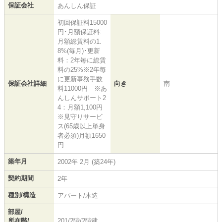
保証会社
あんしん保証
初回保証料15000
円･月額保証料:
月額総賃料の1.
8%(毎月)･更新
料：2年毎に総賃
料の25%※2年毎
に更新事務手数
保証会社詳細
向き
南
料11000円 ※あ
んしんサポート2
4：月額1,100円
※見守りサービ
ス(65歳以上単身
者必須)月額1650
円
築年月
2002年 2月 (築24年)
契約期間
2年
種別/構造
アパート/木造
部屋/
所在階/
201/2階/2階建