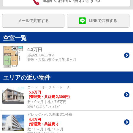
電話でお問い合わせする
メールで共有する
LINEで共有する
空室一覧
4.3万円
2階/2DK/41.79㎡
管理・共益:-/敷:0ヶ月/礼:0ヶ月
エリアの近い物件
コート オーチャード Ａ
5.6
万
円
(管理費・共益費 2,300円)
敷：0ヶ月｜礼：7.6万円
2階 / 2LDK / 57.21㎡
ビレッジハウス西出雲1号棟
4.4
万
円
(管理費・共益費 -)
敷：0ヶ月｜礼：0ヶ月