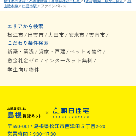
松江市の賃貸・不動産情報｜有限会社朝日住宅
>
(賃貸)路線・駅から探す
>
JR
山陰本線
>
出雲市駅
>
ファインパレス
エリアから検索
松江市
/
出雲市
/
大田市
/
安来市
/
雲南市
/
こだわり条件検索
新築・築浅
/
貸家・戸建
/
ペット可物件
/
敷金礼金ゼロ
/
インターネット無料
/
学生向け物件
〒690-0017 島根県松江市西津田５丁目2-20
営業時間：9:30~17:30