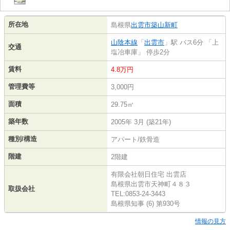
所在地
島根県
出雲市
築山新町
山陰本線
「
出雲市
」駅 バス6分 「上
交通
塩冶車庫」 停歩2分
賃料
4.8万円
管理費等
3,000円
面積
29.75㎡
築年数
2005年 3月 (築21年)
種別/構造
アパート/鉄骨造
階建
2階建
有限会社朝日住宅 出雲店
島根県出雲市天神町４８３
取扱会社
TEL:0853-24-3443
島根県知事 (6) 第930号
情報の見方