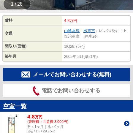
1 / 28
賃料
4.8万円
山陰本線
「
出雲市
」駅 バス6分 「上
交通
塩冶車庫」 停歩2分
間取り(面積)
1K(29.75㎡)
築年月
2005年 3月(築21年)
メールでお問い合わせする(無料)
電話でお問い合わせする
空室一覧
4.8
万
円
(管理費・共益費 3,000円)
敷：1ヶ月｜礼：0ヶ月
2階 / 1K / 29.75㎡