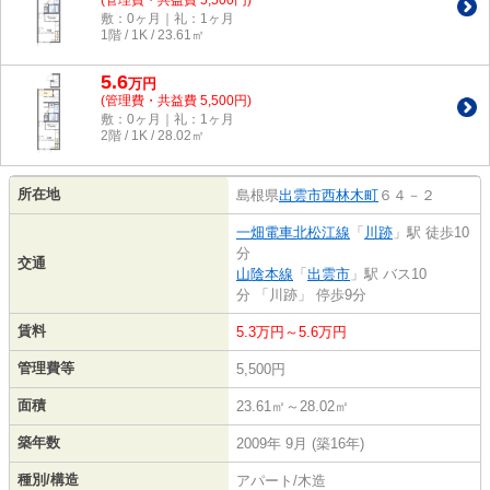
(管理費・共益費 5,500円)
敷：0ヶ月｜礼：1ヶ月
1階 / 1K / 23.61㎡
5.6
万
円
(管理費・共益費 5,500円)
敷：0ヶ月｜礼：1ヶ月
2階 / 1K / 28.02㎡
所在地
島根県
出雲市
西林木町
６４－２
一畑電車北松江線
「
川跡
」駅 徒歩10
分
交通
山陰本線
「
出雲市
」駅 バス10
分 「川跡」 停歩9分
賃料
5.3万円～5.6万円
管理費等
5,500円
面積
23.61㎡～28.02㎡
築年数
2009年 9月 (築16年)
種別/構造
アパート/木造