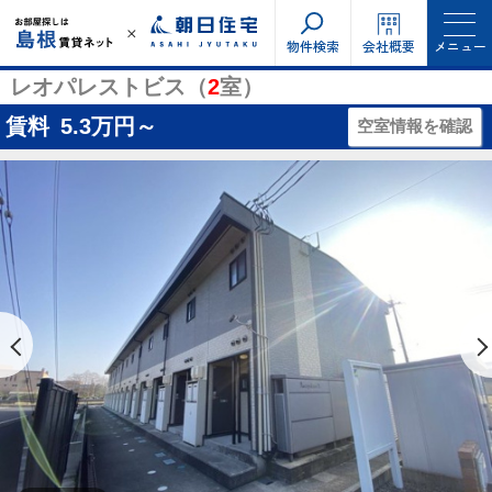
物件検索
会社概要
メニュー
レオパレストビス（
2
室）
賃料
5.3
万円～
空室情報を確認