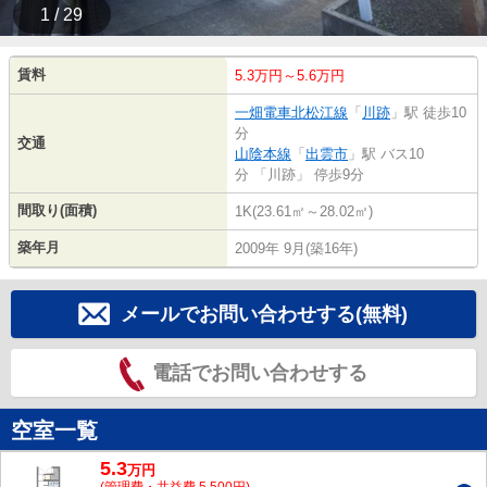
1 / 29
賃料
5.3万円～5.6万円
一畑電車北松江線
「
川跡
」駅 徒歩10
分
交通
山陰本線
「
出雲市
」駅 バス10
分 「川跡」 停歩9分
間取り(面積)
1K(23.61㎡～28.02㎡)
築年月
2009年 9月(築16年)
メールでお問い合わせする(無料)
電話でお問い合わせする
空室一覧
5.3
万
円