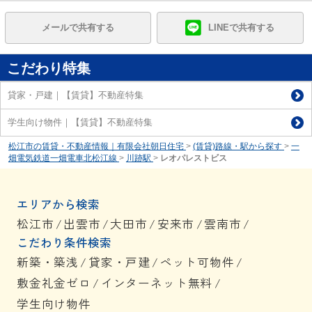
メールで共有する
LINEで共有する
こだわり特集
貸家・戸建｜【賃貸】不動産特集
学生向け物件｜【賃貸】不動産特集
松江市の賃貸・不動産情報｜有限会社朝日住宅
>
(賃貸)路線・駅から探す
>
一
畑電気鉄道一畑電車北松江線
>
川跡駅
>
レオパレストビス
エリアから検索
松江市
/
出雲市
/
大田市
/
安来市
/
雲南市
/
こだわり条件検索
新築・築浅
/
貸家・戸建
/
ペット可物件
/
敷金礼金ゼロ
/
インターネット無料
/
学生向け物件