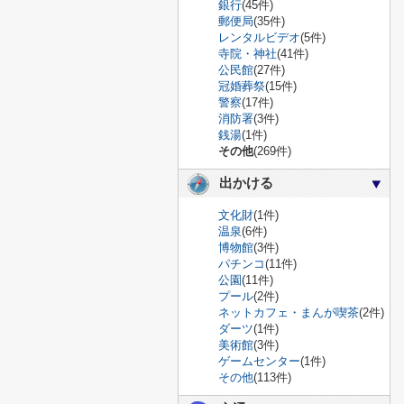
銀行
(45件)
郵便局
(35件)
レンタルビデオ
(5件)
寺院・神社
(41件)
公民館
(27件)
冠婚葬祭
(15件)
警察
(17件)
消防署
(3件)
銭湯
(1件)
その他
(269件)
出かける
文化財
(1件)
温泉
(6件)
博物館
(3件)
パチンコ
(11件)
公園
(11件)
プール
(2件)
ネットカフェ・まんが喫茶
(2件)
ダーツ
(1件)
美術館
(3件)
ゲームセンター
(1件)
その他
(113件)