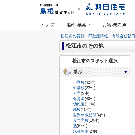
トップ
物件検索
お客様の声
松江市の賃貸・不動産情報｜有限会社朝
松江市のその他
松江市のスポット選択
学ぶ
小学校
(42件)
中学校
(22件)
大学
(5件)
保育園
(48件)
幼稚園
(11件)
高校
(10件)
自動車教習所
(4件)
専門学校
(10件)
塾
(67件)
水泳教室
(2件)