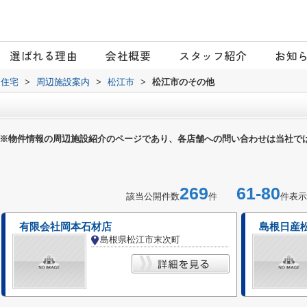
選ばれる理由
会社概要
スタッフ紹介
お知
日住宅
>
周辺施設案内
>
松江市
>
松江市のその他
※物件情報の周辺施設紹介のページであり、各店舗への問い合わせは当社で
269
61-80
該当公開件数
件
件表示
有限会社岡本石材店
島根日産
島根県松江市末次町