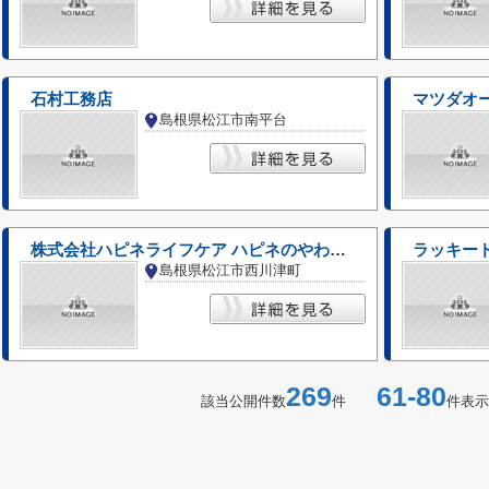
石村工務店
マツダオ
島根県松江市南平台
株式会社ハピネライフケア ハピネのやわらぎ松江北
ラッキー
島根県松江市西川津町
269
61-80
該当公開件数
件
件表示