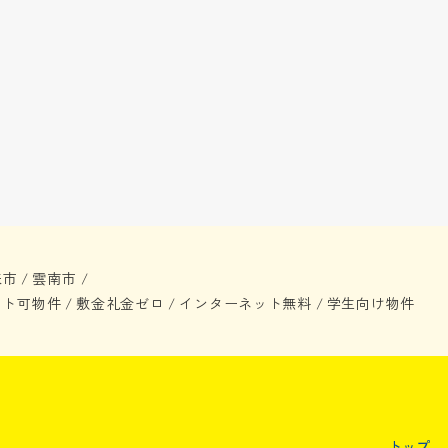
来市
雲南市
/
/
ット可物件
敷金礼金ゼロ
インターネット無料
学生向け物件
/
/
/
トップ