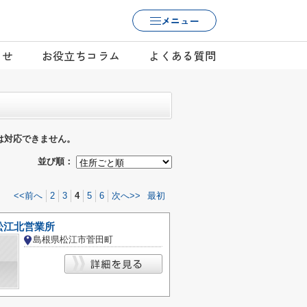
メニュー
らせ
お役立ちコラム
よくある質問
は対応できません。
並び順：
<<前へ
2
3
4
5
6
次へ>>
最初
松江北営業所
島根県松江市菅田町