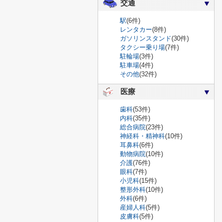
交通
駅
(6件)
レンタカー
(8件)
ガソリンスタンド
(30件)
タクシー乗り場
(7件)
駐輪場
(3件)
駐車場
(4件)
その他
(32件)
医療
歯科
(53件)
内科
(35件)
総合病院
(23件)
神経科・精神科
(10件)
耳鼻科
(6件)
動物病院
(10件)
介護
(76件)
眼科
(7件)
小児科
(15件)
整形外科
(10件)
外科
(6件)
産婦人科
(5件)
皮膚科
(5件)