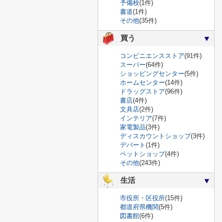
予備校
(1件)
書道
(1件)
その他
(35件)
買う
コンビニエンスストア
(91件)
スーパー
(64件)
ショッピングセンター
(5件)
ホームセンター
(14件)
ドラッグストア
(96件)
書店
(4件)
文具店
(2件)
インテリア
(7件)
家電製品
(3件)
ディスカウントショップ
(3件)
デパート
(1件)
ペットショップ
(4件)
その他
(243件)
生活
市役所・区役所
(15件)
都道府県機関
(5件)
図書館
(6件)