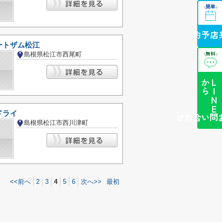
簡単
\
/
来店予約
ートザム松江
無料
島根県松江市西尾町
\
/
ら
L
I
N
E
か
ドライ
簡単お問い合わせ
島根県松江市西川津町
<<前へ
2
3
4
5
6
次へ>>
最初