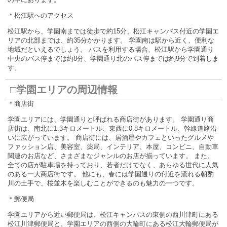
＊松江駅へのアクセス
松江駅から、学園南までは徒歩で約15分、松江キャンパス付近の学園エ
リアの北部までは、約35分かかります。 学園南は駅から近く、便利な
地域だといえるでしょう。 バスを利用する場合、松江駅から学園通り
中央のバス停までは約8分、学園通り北のバス停までは約9分で到着しま
す。
□学園エリアの周辺情報
＊商店街
学園エリアには、学園通りと呼ばれる商店街があります。 学園通り商
店街は、南北に1.3キロメートル、東西に0.8キロメートル、幹線道路沿
いに広がっています。 商店街には、居酒屋やカフェといったグルメや
ファッション店、美容室、薬局、インテリア、本屋、コンビニ、自動車
関連のお店など、さまざまなジャンルのお店が揃っています。 また、
全ての店が駐車場を持っており、若者だけでなく、あらゆる世代に人気
のある一大商店街です。 他にも、春には学園通りの付近を流れる朝酌
川の土手で、桜並木を楽しむことができるのも魅力の一つです。
＊郵便局
学園エリアから近い郵便局は、松江キャンパスの東側の西川津町にある
松江川津郵便局と、学園エリアの西側の大輪町にある松江大輪郵便局が