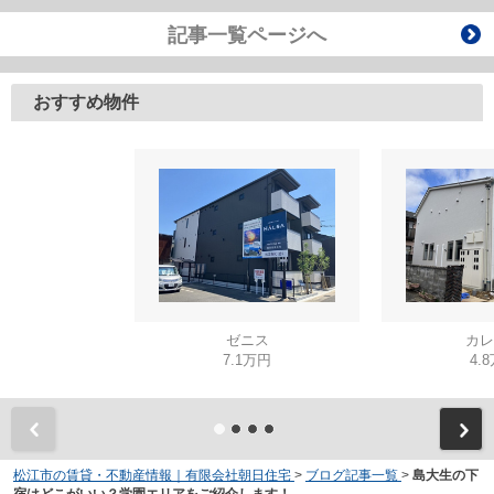
記事一覧ページへ
おすすめ物件
ゼニス
カレ
7.1万円
4.
松江市の賃貸・不動産情報｜有限会社朝日住宅
>
ブログ記事一覧
>
島大生の下
宿はどこがいい？学園エリアをご紹介します！