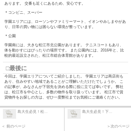
あります。 交番も近くにあるため、安心です。
＊コンビニ、スーパー
学園エリアには、ローソンやファミリーマート、イオンやみしまやがあ
り、日常の買い物には困らない環境が整っています。
＊公園
学園南には、大きな松江市北公園があります。 テニスコートもあり、
体を動かすにはぴったりの場所です。 また公園内には、2016年と、比
較的最近設立された、松江市総合体育館があります。
□最後に
今回は、学園エリアについてご紹介しました。 学園エリアは商店街も
あり、住みやすい地域であることがご理解いただけたでしょうか。 こ
の記事が、みなさんが下宿先を決める際に役に立てば幸いです。 弊社
は、松江市を中心とし、多数の物件を取り扱っています。 松江市で賃
貸物件をお探しの方は、ぜひ一度弊社までお気軽にご連絡ください。
島大生必見！松...
島大生必見！下...
＜ 前のページ
＞次のページ