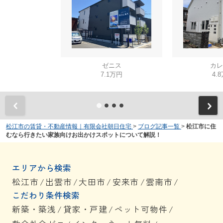
ゼニス
カレ
7.1万円
4.
松江市の賃貸・不動産情報｜有限会社朝日住宅
>
ブログ記事一覧
>
松江市に住
むなら行きたい家族向けお出かけスポットについて解説！
エリアから検索
松江市
/
出雲市
/
大田市
/
安来市
/
雲南市
/
こだわり条件検索
新築・築浅
/
貸家・戸建
/
ペット可物件
/