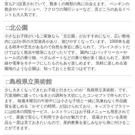
室も2つ設置されていて、数多くの種類の鳥に出会えます。 ペンギンの
散歩やバードショー、フクロウの飛行ショーなど、見どころのあるイベ
ントも大人気です。
□北公園
小さなお子様がいるご家族なら「北公園」がおすすめになり、広い敷地
内には2か所の大型遊具があり、遊びやすくなっています。 1000本を超
える樹木や芝生があるので自然を身近に感じられて、プレイスポットだ
けではなく散歩や散策にもぴったりです。 園内にはバッテリーカーや
レール式の乗り物、ペダルボートなどの乗り物が多く揃えられて、新幹
線や電車をモチーフにしたものもあり楽しめます。 気軽に楽しめる遊
園地のような公園は、知っておくと役立つはずです。
□島根県立美術館
少し大きくなってきたお子様と行きたいのが「島根県立美術館」です。
宍道湖畔に建っている水との調和を大切にしたコンセプトで作られてい
ます。 毎週木曜日の午前中には小さな子供と一緒に気兼ねなく作品鑑
賞を楽しめる「かぞくの時間」が設けられており、キッズライブラリー
には絵本の閲覧サービス、レストランにはお子様メニューも用意されて
いて、家族で安心して利用できるのが魅力です。 収蔵されている美術
品も一度は見ておきたいもので、美的教養を楽しみながら身に付けるこ
とができます。