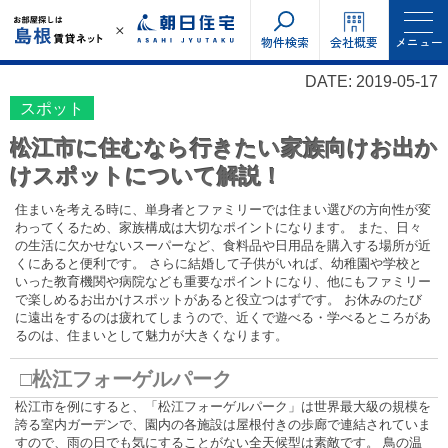
物件検索
会社概要
メニュー
DATE: 2019-05-17
スポット
松江市に住むなら行きたい家族向けお出か
けスポットについて解説！
住まいを考える時に、単身者とファミリーでは住まい選びの方向性が変
わってくるため、家族構成は大切なポイントになります。 また、日々
の生活に欠かせないスーパーなど、食料品や日用品を購入する場所が近
くにあると便利です。 さらに結婚して子供がいれば、幼稚園や学校と
いった教育機関や病院なども重要なポイントになり、他にもファミリー
で楽しめるお出かけスポットがあると役立つはずです。 お休みのたび
に遠出をするのは疲れてしまうので、近くで遊べる・学べるところがあ
るのは、住まいとして魅力が大きくなります。
□松江フォーゲルパーク
松江市を例にすると、「松江フォーゲルパーク」は世界最大級の規模を
誇る室内ガーデンで、園内の各施設は屋根付きの歩廊で連結されていま
すので、雨の日でも気にすることがない全天候型は素敵です。 鳥の温