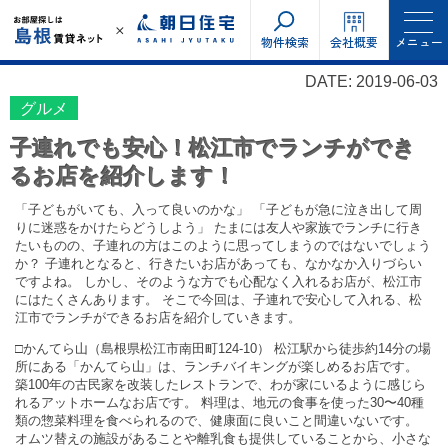
物件検索
会社概要
メニュー
DATE: 2019-06-03
グルメ
子連れでも安心！松江市でランチができ
るお店を紹介します！
「子どもがいても、入って良いのかな」 「子どもが急に泣き出して周
りに迷惑をかけたらどうしよう」 たまには友人や家族でランチに行き
たいものの、子連れの方はこのように思ってしまうのではないでしょう
か？ 子連れとなると、行きたいお店があっても、なかなか入りづらい
ですよね。 しかし、そのような方でも心配なく入れるお店が、松江市
にはたくさんあります。 そこで今回は、子連れで安心して入れる、松
江市でランチができるお店を紹介していきます。
□かんてら山（島根県松江市南田町124-10） 松江駅から徒歩約14分の場
所にある「かんてら山」は、ランチバイキングが楽しめるお店です。
築100年の古民家を改装したレストランで、わが家にいるように感じら
れるアットホームなお店です。 料理は、地元の食事を使った30〜40種
類の惣菜料理を食べられるので、健康面に良いこと間違いないです。
オムツ替えの施設があることや離乳食も提供していることから、小さな