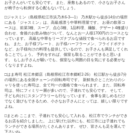
お子さんがいても安心です。 また、座敷もあるので、小さなお子さん
が椅子から転倒する心配もないでしょう。
□ジャスミン（島根県松江市浜乃木6-3―1） 乃木駅から徒歩14分の場所
にある「ジャスミン」は、高級感漂う中華料理屋です。 お昼の飲茶コ
ースは、前菜3種、スープ、点心3種、1品料理、麺飯、デザート4種盛り
合わせ、食後のお飲み物がついて、なんとお一人様1700円のコースとな
っています。 高級な中華をリーズナブルな値段で食べられるお店です
ね。 また、お子様プレート、お子様ハーフラーメン、フライドポテト
など、お子様向けの料理も提供しているので、お子さんも満足してくれ
ることでしょう。 予約をすれば、個室も取ることができると思いま
す。 もしお子さんが騒いでも、個室なら周囲の目を気にする必要がな
くなりますよね。
□はま寿司 松江本郷店（島根県松江市本郷町2-26） 松江駅から徒歩7分
の場所にある全国チェーンの回転寿司です。 新鮮魚介とこだわりのシ
ャリを使った寿司は、全て均一の価格で食べられます。 また、回転寿
司は、特にフィミリー層が多いので、子連れでも安心です。 そして、
子ども向けにスタンプラリーも行なっています。 食事を楽しめるだけ
でなく遊びもできるため、小さなお子さんにとっては、嬉しい限りです
よね。
□まとめ ここまで、子連れでも安心して入れる、松江市でランチができ
るお店を紹介しました。 上に挙げた以外にも、松江市には子連れでも
ランチができる場所がたくさんあります。 ぜひ、皆さんも足を運んで
下さいね。