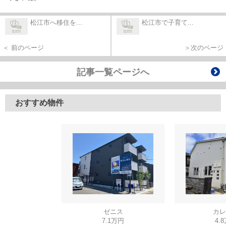
松江市へ移住を...
松江市で子育て...
＜ 前のページ
＞次のページ
記事一覧ページへ
おすすめ物件
ゼニス
カレ
7.1万円
4.