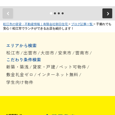
松江市の賃貸・不動産情報｜有限会社朝日住宅
>
ブログ記事一覧
>
子連れでも
安心！松江市でランチができるお店を紹介します！
エリアから検索
松江市
/
出雲市
/
大田市
/
安来市
/
雲南市
/
こだわり条件検索
新築・築浅
/
貸家・戸建
/
ペット可物件
/
敷金礼金ゼロ
/
インターネット無料
/
学生向け物件