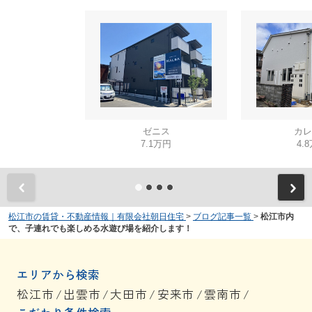
ゼニス
カレ
7.1万円
4.
松江市の賃貸・不動産情報｜有限会社朝日住宅
>
ブログ記事一覧
>
松江市内
で、子連れでも楽しめる水遊び場を紹介します！
エリアから検索
松江市
/
出雲市
/
大田市
/
安来市
/
雲南市
/