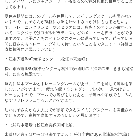
し、スパゾーンにジャグジープールもあるので気分転換に使用すること
もできます。
夏休み期間にはこのプールを使用して、スイミングスクールも開かれて
いるので、お子さんが気軽に水泳を始めるきっかけにもなると思いま
す。トレーニングセンターやスタジオには、数多くのマシンが備わって
いて、スタジオではヨガやピラティスなどのメニューを習うことができ
ますので、お子さんをスイミングスクールに送っていって、待っている
間に皆さんもトレーニングをして待つということもできます！（詳細は
直接施設にお尋ねください）
＊江市宍道B&G海洋センター（松江市宍道町）
松江市宍道B&G海洋センターは松江市宍道町の「温泉の里 きまち湯治
村」にある施設です。
屋内に温水プールとトレーニングルームがあり、１年を通して運動を楽
しむことができます。 疲れを癒せるジャグジーバスや、一息つけるロ
ビーもあるので、プールで水遊びをしたあと、子連れの家族でも、みん
なでリフレッシュすることができます。
幼いお子さんから大人までが参加できるスイミングスクールも開催され
ているので、家族で参加するのもいいかと思います！
＊北浦海水浴場（松江市美保関町北浦）
水遊びと言えばやっぱり海ですよね！ 松江市内にある北浦海水浴場は