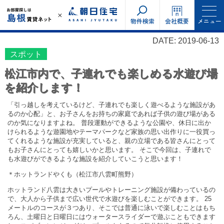
物件検索
会社概要
メニュー
DATE: 2019-06-13
スポット
松江市内で、子連れでも楽しめる水遊び場
を紹介します！
「引っ越しを考えているけど、子連れでも楽しく遊べるような施設があ
るのか心配」と、お子さんをお持ちの家庭であれば子供の遊び場がある
のか気になりますよね。 普段運動ができるような公園や、休日に出か
けられるような遊園地やテーマパークなど家族の思い出作りに一役買っ
てくれるような施設が充実していると、親の立場である皆さんにとって
もお子さんにとっても嬉しいかと思います。 そこで今回は、子連れで
も水遊びができるような施設を紹介していこうと思います！
＊ホットランドやくも（松江市八雲町熊野）
ホットランド八雲は大きいプールやトレーニング施設が備わっているの
で、大人から子供まで広い世代で水遊びを楽しむことができます。 25
メートルのコースが３つあり、そこでは普通に泳いで楽しむことはもち
ろん、土曜日と日曜日にはウォータースライダーで遊ぶこともできます