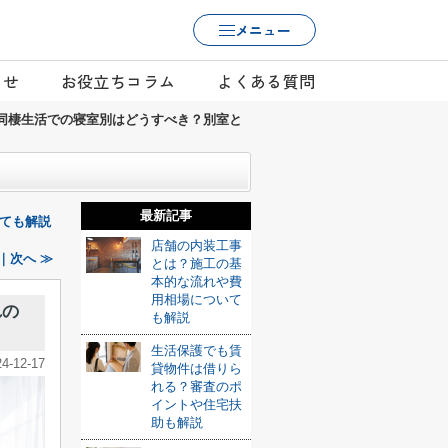
メニュー
らせ
お役立ちコラム
よくある質問
同棲生活での寝室別はどうすべき？別室と
最新記事
ても解説
店舗の内装工事
｜次へ ≫
とは？施工の基
本的な流れや費
用相場について
れの
も解説
生活保護でも賃
24-12-17
貸物件は借りら
れる？審査のポ
イントや住宅扶
助も解説