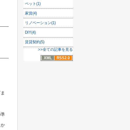
ペット(1)
家賃(4)
リノベーション(1)
DIY(4)
賃貸契約(5)
>>全ての記事を見る
XML
RSS2.0
ざま
の準
うか