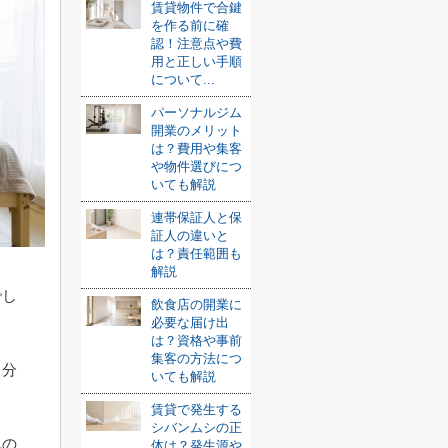
賃貸物件で合鍵
を作る前に確
認！注意点や費
用と正しい手順
について...
パーソナルジム
開業のメリット
は？費用や集客
や物件選びにつ
いても解説
連帯保証人と保
証人の違いと
は？責任範囲も
解説
でし
飲食店の開業に
必要な届け出
は？資格や事前
集客の方法につ
自分
いても解説
賃貸で発生する
シバンムシの正
れの
体は？発生源や