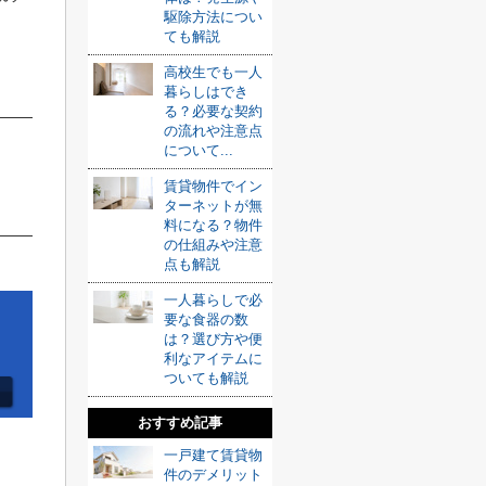
駆除方法につい
ても解説
高校生でも一人
暮らしはでき
る？必要な契約
の流れや注意点
について...
賃貸物件でイン
ターネットが無
料になる？物件
の仕組みや注意
点も解説
一人暮らしで必
要な食器の数
は？選び方や便
利なアイテムに
ついても解説
おすすめ記事
一戸建て賃貸物
件のデメリット