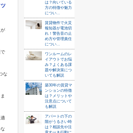
は？向いている
ッ
方の特徴や魅力
につい...
賃貸物件で火災
報知器が電池切
点が
れ！警告音の止
め方や管理責任
につい...
頭で
ワンルームのレ
イアウトでお悩
み？よくある課
題や解決策につ
つな
いても解説
築30年の賃貸マ
ンションの特徴
しま
は？メリットや
注意点について
も解説
アパートの下の
快適
階がうるさい時
は？相談先や注
つな
意すべき行動に