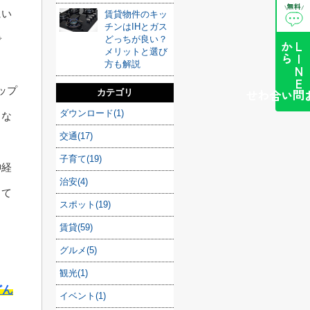
無料
\
/
にい
賃貸物件のキッ
チンはIHとガス
で
どっちが良い？
ら
L
I
N
E
か
メリットと選び
方も解説
ップ
カテゴリ
簡単お問い合わせ
ダウンロード(1)
じな
交通(17)
子育て(19)
神経
治安(4)
して
スポット(19)
賃貸(59)
グルメ(5)
観光(1)
どん
イベント(1)