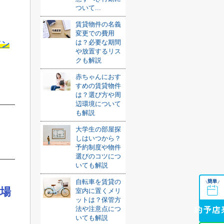
ついて...
賃貸物件の名義
変更での費用
は？必要な期間
イン
や放置するリス
クも解説
赤ちゃんにおす
すめの賃貸物件
は？選び方や周
辺環境について
も解説
大学生の部屋探
しはいつから？
予約制度や物件
選びのコツにつ
いても解説
簡単
自転車を賃貸の
\
/
場
室内に置くメリ
ットは？保管方
法や注意点につ
来店予約
いても解説