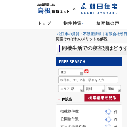
トップ
物件検索
お客様の声
松江市の賃貸・不動産情報｜有限会社朝
同室それぞれのメリットも解説
同棲生活での寝室別はどう
種別
エリア| 駅
賃料
面積
-
件該当
掲載物件数
件
公開物件数
件
本日の更新件数