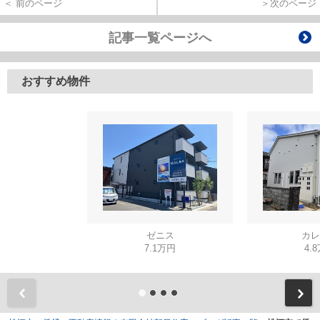
＜ 前のページ
＞次のページ
記事一覧ページへ
おすすめ物件
ゼニス
カレ
7.1万円
4.