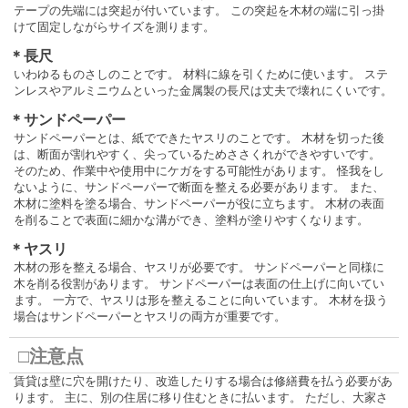
テープの先端には突起が付いています。 この突起を木材の端に引っ掛
けて固定しながらサイズを測ります。
＊長尺
いわゆるものさしのことです。 材料に線を引くために使います。 ステ
ンレスやアルミニウムといった金属製の長尺は丈夫で壊れにくいです。
＊サンドペーパー
サンドペーパーとは、紙でできたヤスリのことです。 木材を切った後
は、断面が割れやすく、尖っているためささくれができやすいです。
そのため、作業中や使用中にケガをする可能性があります。 怪我をし
ないように、サンドペーパーで断面を整える必要があります。 また、
木材に塗料を塗る場合、サンドペーパーが役に立ちます。 木材の表面
を削ることで表面に細かな溝ができ、塗料が塗りやすくなります。
＊ヤスリ
木材の形を整える場合、ヤスリが必要です。 サンドペーパーと同様に
木を削る役割があります。 サンドペーパーは表面の仕上げに向いてい
ます。 一方で、ヤスリは形を整えることに向いています。 木材を扱う
場合はサンドペーパーとヤスリの両方が重要です。
□注意点
賃貸は壁に穴を開けたり、改造したりする場合は修繕費を払う必要があ
ります。 主に、別の住居に移り住むときに払います。 ただし、大家さ