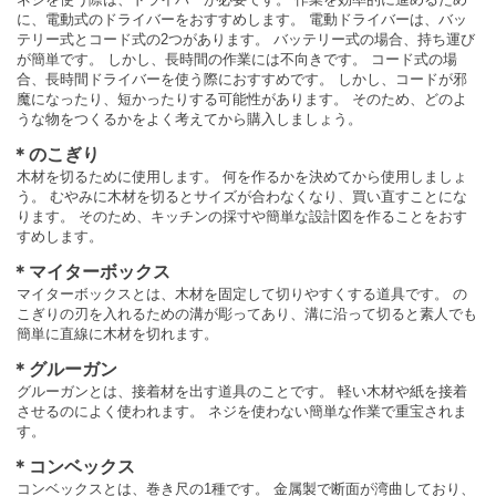
に、電動式のドライバーをおすすめします。 電動ドライバーは、バッ
テリー式とコード式の2つがあります。 バッテリー式の場合、持ち運び
が簡単です。 しかし、長時間の作業には不向きです。 コード式の場
合、長時間ドライバーを使う際におすすめです。 しかし、コードが邪
魔になったり、短かったりする可能性があります。 そのため、どのよ
うな物をつくるかをよく考えてから購入しましょう。
＊のこぎり
木材を切るために使用します。 何を作るかを決めてから使用しましょ
う。 むやみに木材を切るとサイズが合わなくなり、買い直すことにな
ります。 そのため、キッチンの採寸や簡単な設計図を作ることをおす
すめします。
＊マイターボックス
マイターボックスとは、木材を固定して切りやすくする道具です。 の
こぎりの刃を入れるための溝が彫ってあり、溝に沿って切ると素人でも
簡単に直線に木材を切れます。
＊グルーガン
グルーガンとは、接着材を出す道具のことです。 軽い木材や紙を接着
させるのによく使われます。 ネジを使わない簡単な作業で重宝されま
す。
＊コンベックス
コンベックスとは、巻き尺の1種です。 金属製で断面が湾曲しており、