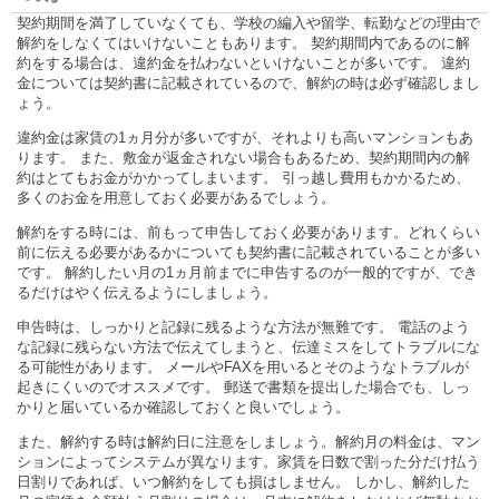
契約期間を満了していなくても、学校の編入や留学、転勤などの理由で
解約をしなくてはいけないこともあります。 契約期間内であるのに解
約をする場合は、違約金を払わないといけないことが多いです。 違約
金については契約書に記載されているので、解約の時は必ず確認しまし
ょう。
違約金は家賃の1ヵ月分が多いですが、それよりも高いマンションもあ
ります。 また、敷金が返金されない場合もあるため、契約期間内の解
約はとてもお金がかかってしまいます。 引っ越し費用もかかるため、
多くのお金を用意しておく必要があるでしょう。
解約をする時には、前もって申告しておく必要があります。どれくらい
前に伝える必要があるかについても契約書に記載されていることが多い
です。 解約したい月の1ヵ月前までに申告するのが一般的ですが、でき
るだけはやく伝えるようにしましょう。
申告時は、しっかりと記録に残るような方法が無難です。 電話のよう
な記録に残らない方法で伝えてしまうと、伝達ミスをしてトラブルにな
る可能性があります。 メールやFAXを用いるとそのようなトラブルが
起きにくいのでオススメです。 郵送で書類を提出した場合でも、しっ
かりと届いているか確認しておくと良いでしょう。
また、解約する時は解約日に注意をしましょう。解約月の料金は、マン
ションによってシステムが異なります。家賃を日数で割った分だけ払う
日割りであれば、いつ解約をしても損はしません。 しかし、解約した