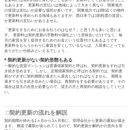
もあります。 更新料の支払いは地域によって大きく異なり、関東地方
の賃貸は支払いが必要な場所が多いです。 関東地方では8割近くの物件
で更新料を求められる地域もありますが、西日本では1割程度の賃貸し
か更新料の支払いがありません。
「更新をするためにお金を払うのはなぜ？」と思う方も多いと思いま
す。 更新料は契約更新の手数料や謝礼という意味合いだけでなく、毎
月の家賃を安く提供するためのお金という位置付けもあるようです。
更新料をもらうかわりに家賃を安くしているならば、入居者にとっても
ありがたい仕組みといえるでしょう。
＊契約更新がない契約形態もある
一般的な賃貸マンションは普通借家契約と呼ばれ、契約更新をすれば引
き続き住めます。 しかし、定期借家契約と呼ばれる契約では、契約更
新ができずに契約期限が過ぎたら退去しなければなりません。 期限を
過ぎても引き続き住みたい場合は、再契約をする必要があります。その
場合は貸主の合意が必要なので、貸主の方と再契約の相談をしてくださ
い。
□契約更新の流れを解説
契約期間が終わる1ヵ月から3ヵ月前に、管理会社から更新の通知が届き
ます。 郵送で書類が送られてくるので、契約更新か解約かの意向を管