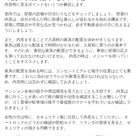
内見時に見るポイントをいくつか解説します。
室内では、部屋の設備や日当たりなどをチェックしましょう。 部屋の
内見は、自分が住んだ時に快適な暮らしが送れるかを知れる機会です。
部屋に問題点や不安な点が見つかれば、必ず不動産会社の方に伝えるよ
うにしましょう。
また、内見をすることで入居時の家具の配置を決めやすくなります。
家具は購入から配送まで時間がかかるため、入居前に買うのが基本で
す。 そのため、適切な家具の配置ができるように、事前に部屋の広さ
を測っておかなければいけません。 内見の時は、メジャーを持ってい
くことをオススメします。
家具の配置を決める時には、コンセントとテレビ端子の位置はとても重
要です。 これらに合わせてテレビや家電を置かなければならないた
め、内見時には忘れずに確認しておきましょう。
マンション全体の様子や周辺環境を見ておくことも大切です。 内見は
昼に行うことが多いので夜の騒音や治安を確認することが難しいです
が、ゴミ置場や駐車場の様子で最低限のマナーを守れているか確認して
おきましょう。
女性の方は特に、セキュリティ面に注目して内見をしてください。 オ
ートロックかどうかの確認や防犯カメラ、ベランダの形状を見ると、セ
キュリティの強さを判断できます。