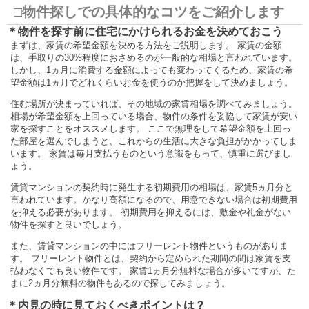
□物件探しでの具体的なコツをご紹介します
＊物件を探す前に住宅にかけられるお金を決めておこう
まずは、家賃の希望金額を決める方法をご説明します。 家賃の金額
は、手取りの30%程度におさめるのが一般的な相場と言われています。
しかし、1ヵ月に消費する金額によっても変わってくるため、家賃の希
望金額は1ヵ月でどれくらいお金を使うのか把握をして決めましょう。
住む場所が決まっていれば、その地域の家賃相場を調べてみましょう。
相場が希望金額を上回っている場合、物件の条件を妥協して家賃が安い
家を探すことをオススメします。 ここで無理をして希望金額を上回っ
た部屋を選んでしまうと、これからの生活に大きな負担がかかってしま
います。 家賃は毎月支払うものという意識をもって、慎重に選びまし
ょう。
賃貸マンションの契約時に発生する初期費用の相場は、家賃5ヵ月分と
言われています。かなり高額になるので、用意できない場合は初期費用
を抑える必要があります。 初期費用を抑えるには、敷金や礼金がない
物件を探すと良いでしょう。
また、賃貸マンションの中にはフリーレント物件というものがありま
す。 フリーレント物件とは、契約から定められた期間の間は家賃を支
払わなくても良い物件です。 家賃1ヵ月分無料な場合が多いですが、た
まに2ヵ月分無料の物件もあるので探してみましょう。
＊内見の時に見ておくべきポイントは？