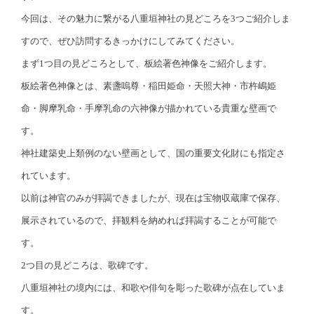
今回は、その魅力に繋がる八重垣神社の見どころを3つご紹介しま
すので、ぜひ訪問するきっかけにしてみてください。
まず1つ目の見どころとして、板絵著色神像をご紹介します。
板絵著色神像とは、素盞嗚尊・稲田姫命・天照大神・市杵嶋姫
命・脚摩乳命・手摩乳命の六神像が描かれている貴重な壁画で
す。
神社建築史上類例のない壁画として、国の重要文化財にも指定さ
れています。
以前は神官のみが拝謁できましたが、現在は宝物収蔵庫で保存、
展示されているので、拝観料を納めれば拝謁することが可能で
す。
2つ目の見どころは、歌碑です。
八重垣神社の境内には、和歌や俳句を彫った歌碑が点在していま
す。