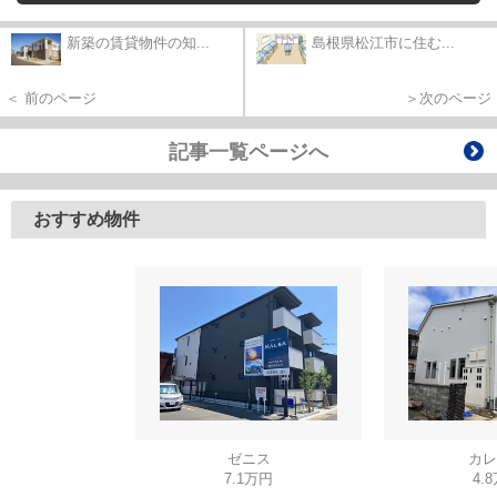
新築の賃貸物件の知...
島根県松江市に住む...
＜ 前のページ
＞次のページ
記事一覧ページへ
おすすめ物件
ゼニス
カレ
7.1万円
4.