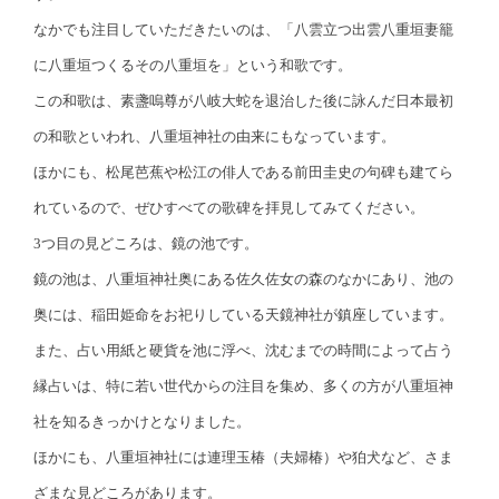
なかでも注目していただきたいのは、「八雲立つ出雲八重垣妻籠
に八重垣つくるその八重垣を」という和歌です。
この和歌は、素盞嗚尊が八岐大蛇を退治した後に詠んだ日本最初
の和歌といわれ、八重垣神社の由来にもなっています。
ほかにも、松尾芭蕉や松江の俳人である前田圭史の句碑も建てら
れているので、ぜひすべての歌碑を拝見してみてください。
3つ目の見どころは、鏡の池です。
鏡の池は、八重垣神社奥にある佐久佐女の森のなかにあり、池の
奥には、稲田姫命をお祀りしている天鏡神社が鎮座しています。
また、占い用紙と硬貨を池に浮べ、沈むまでの時間によって占う
縁占いは、特に若い世代からの注目を集め、多くの方が八重垣神
社を知るきっかけとなりました。
ほかにも、八重垣神社には連理玉椿（夫婦椿）や狛犬など、さま
ざまな見どころがあります。