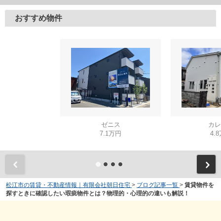
おすすめ物件
ゼニス
カレ
7.1万円
4.
松江市の賃貸・不動産情報｜有限会社朝日住宅
>
ブログ記事一覧
>
賃貸物件を
探すときに確認したい瑕疵物件とは？物理的・心理的の違いも解説！