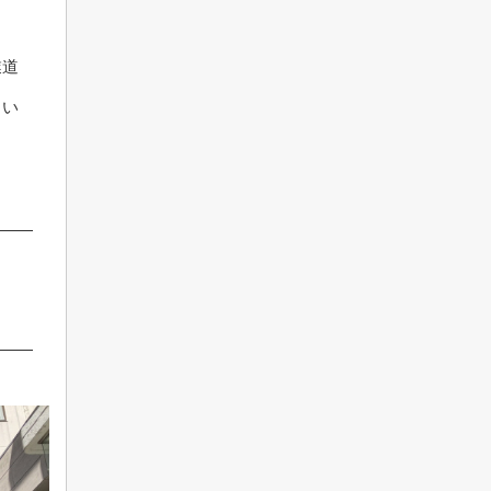
業道
向い