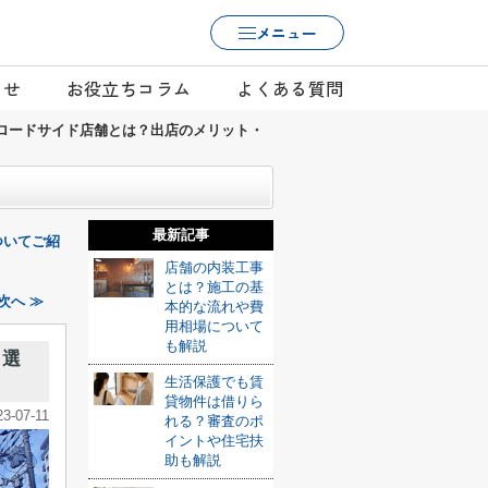
メニュー
らせ
お役立ちコラム
よくある質問
ロードサイド店舗とは？出店のメリット・
最新記事
ついてご紹
店舗の内装工事
とは？施工の基
次へ ≫
本的な流れや費
用相場について
も解説
・選
生活保護でも賃
貸物件は借りら
23-07-11
れる？審査のポ
イントや住宅扶
助も解説