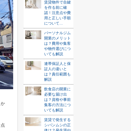
賃貸物件で合鍵
を作る前に確
認！注意点や費
用と正しい手順
について...
パーソナルジム
開業のメリット
は？費用や集客
や物件選びにつ
いても解説
連帯保証人と保
証人の違いと
は？責任範囲も
解説
飲食店の開業に
必要な届け出
は？資格や事前
るか
集客の方法につ
いても解説
賃貸で発生する
な点
シバンムシの正
体は？発生源や