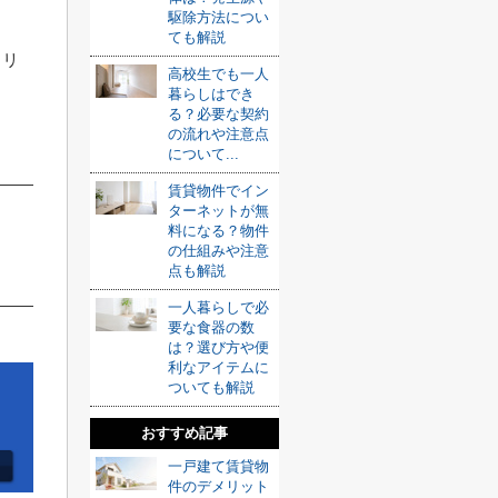
駆除方法につい
ても解説
メリ
高校生でも一人
暮らしはでき
る？必要な契約
の流れや注意点
について...
賃貸物件でイン
ターネットが無
料になる？物件
の仕組みや注意
点も解説
一人暮らしで必
要な食器の数
は？選び方や便
利なアイテムに
ついても解説
おすすめ記事
一戸建て賃貸物
件のデメリット