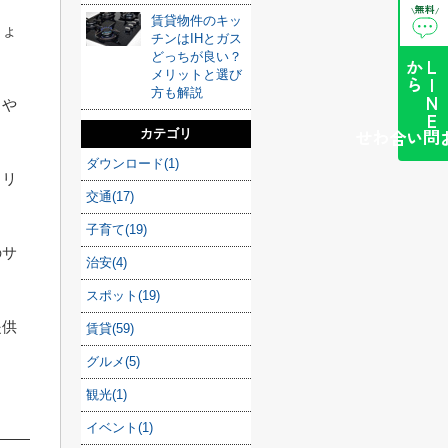
無料
\
/
賃貸物件のキッ
しょ
チンはIHとガス
どっちが良い？
ら
L
I
N
E
か
メリットと選び
方も解説
しや
カテゴリ
簡単お問い合わせ
ダウンロード(1)
メリ
交通(17)
子育て(19)
のサ
治安(4)
スポット(19)
提供
賃貸(59)
グルメ(5)
観光(1)
イベント(1)