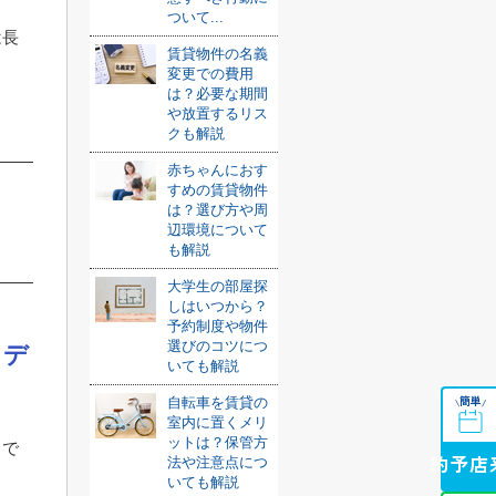
ついて...
は長
賃貸物件の名義
変更での費用
は？必要な期間
や放置するリス
クも解説
赤ちゃんにおす
すめの賃貸物件
は？選び方や周
辺環境について
も解説
大学生の部屋探
しはいつから？
予約制度や物件
選びのコツにつ
・デ
いても解説
簡単
自転車を賃貸の
\
/
室内に置くメリ
ットは？保管方
トで
法や注意点につ
来店予約
いても解説