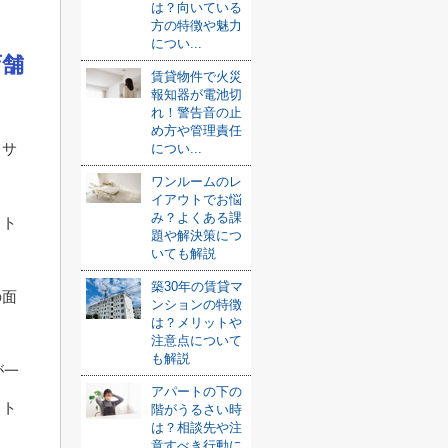
は？向いている
方の特徴や魅力
につい...
店舗
賃貸物件で火災
報知器が電池切
れ！警告音の止
め方や管理責任
ドサ
につい...
ワンルームのレ
イアウトでお悩
み？よくある課
ット
題や解決策につ
いても解説
築30年の賃貸マ
の面
ンションの特徴
は？メリットや
注意点について
も解説
が一
アパートの下の
ット
階がうるさい時
は？相談先や注
意すべき行動に