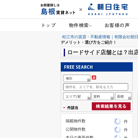
トップ
物件検索
お客様の声
松江市の賃貸・不動産情報｜有限会社朝
デメリット・選び方をご紹介！
ロードサイド店舗とは？出
種別
エリア| 駅
賃料
面積
-
件該当
掲載物件数
件
公開物件数
件
本日の更新件数