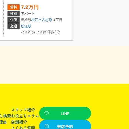
7.2万円
賃料
種別
アパート
住所
島根県
松江市
古志原
３丁目
交通
松江駅
バス21分 上谷南 停歩3分
スタッフ紹介
LINE
ら検索
お役立ちコラム
理由
店舗紹介
来店予約
よくある質問