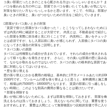
コ臭い部屋だったときのことを心配される方はいらっしゃいませんか？ 
バコを吸われる方の中には、部屋でタバコを吸いたくても臭いが気になり
対策を知りたい方もいらっしゃるかと思います。 そこで、今回は、部屋
臭いときの対策と、臭いがつかないための方法をご紹介していきます。
□部屋がタバコ臭いときの対策
「賃貸で借りた部屋がタバコ臭かった！」とこうなってしまわないために
ずは内見の時に確認することが大切です。 内見とは、不動産会社で紹介
った部屋を実際に担当者と見に行くことです。 内見時に、臭いをチェッ
とは必須ですが、もし入居以前に臭いが感じられず、入居後にタバコの臭
になってきた場合の対策をご説明します。
＊タバコ臭いの原因
タバコには何種類もの成分が含まれています。 それらの成分が発火され
よって様々な臭いを発生させます。 さらに、その臭いは部屋の壁に染み
て、なかなか取れるものではないので、タバコの臭いの根本的な原因であ
源に対処しなくてはいけません。
＊壁を張り替える
壁の張り替えにかかる費用の相場は、基本的に1平方メートルあたり約100
1500円です。 ワンルームの壁を張り替えようと思うと、材料費用と施工
て、相場は約75000円～180000円となります。 賃貸の部屋に引っ越しを
ない時期に、このような割高の費用が重なることは避けたいです。
＊部屋を掃除する
臭いが他に移らないためにも、まずは部屋を掃除しておきます。 部屋を
洗えるものは洗っておきましょう。 洗えないものに関しては、重曹を使
おすすめします。 重曹は人間にとって無害物質かつ比較的安価で手に入