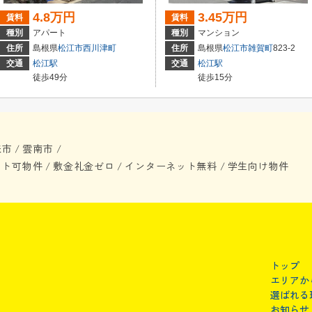
4.8万円
3.45万円
賃料
賃料
種別
アパート
種別
マンション
住所
島根県
松江市
西川津町
住所
島根県
松江市
雑賀町
823-2
交通
松江駅
交通
松江駅
徒歩49分
徒歩15分
来市
雲南市
/
/
ット可物件
敷金礼金ゼロ
インターネット無料
学生向け物件
/
/
/
トップ
エリアか
選ばれる
お知らせ