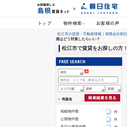
トップ
物件検索
お客様の声
松江市の賃貸・不動産情報｜有限会社朝
屋はどう対策したらいい？
松江市で賃貸をお探しの方
種別
エリア| 駅
賃料
面積
-
件該当
掲載物件数
件
公開物件数
件
本日の更新件数