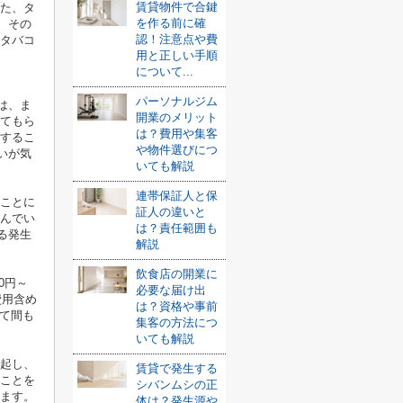
賃貸物件で合鍵
また、タ
を作る前に確
、その
認！注意点や費
がタバコ
用と正しい手順
について...
パーソナルジム
は、ま
開業のメリット
してもら
は？費用や集客
クするこ
や物件選びにつ
いが気
いても解説
連帯保証人と保
ることに
証人の違いと
込んでい
は？責任範囲も
る発生
解説
飲食店の開業に
0円～
必要な届け出
費用含め
は？資格や事前
して間も
集客の方法につ
いても解説
喚起し、
賃貸で発生する
うことを
シバンムシの正
ります。
体は？発生源や