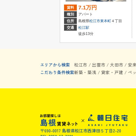
7.1万円
賃料
種別
アパート
住所
島根県
松江市
東本町
４丁目
交通
松江駅
徒歩13分
エリアから検索
松江市
出雲市
大田市
安
/
/
/
こだわり条件検索
新築・築浅
貸家・戸建
ペ
/
/
〒690-0017 島根県松江市西津田５丁目2-20