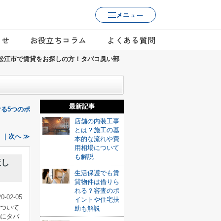
メニュー
らせ
お役立ちコラム
よくある質問
松江市で賃貸をお探しの方！タバコ臭い部
最新記事
る5つのポ
店舗の内装工事
とは？施工の基
｜次へ ≫
本的な流れや費
用相場について
も解説
策し
生活保護でも賃
貸物件は借りら
れる？審査のポ
20-02-05
イントや住宅扶
がついて
助も解説
うにタバ