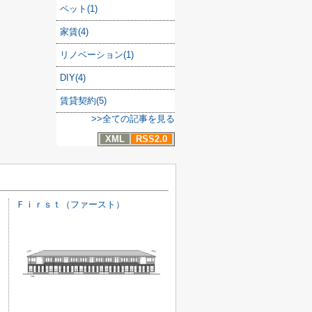
ペット(1)
家賃(4)
リノベーション(1)
DIY(4)
賃貸契約(5)
>>全ての記事を見る
XML
RSS2.0
Ｆｉｒｓｔ（ファースト）