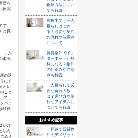
重曹を
駆除方法につい
い原因
ても解説
高校生でも一人
です。
暮らしはでき
くと良
る？必要な契約
の流れや注意点
について...
賃貸物件でイン
。 しか
ターネットが無
の退去
料になる？物件
の仕組みや注意
点も解説
部屋の退
通りにす
一人暮らしで必
るとい
要な食器の数
傷のこと
は？選び方や便
延してし
利なアイテムに
のタバコ
ついても解説
修繕費
おすすめ記事
ばいけ
一戸建て賃貸物
たり約
件のデメリット
井含め４