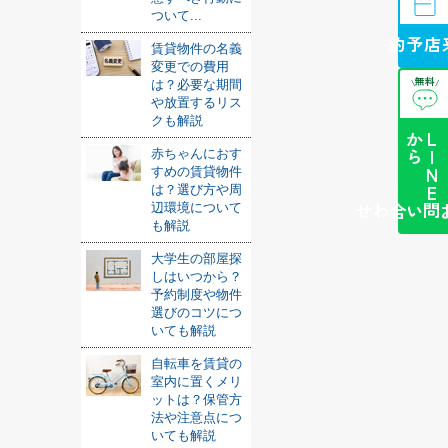
ついて...
来店予約
賃貸物件の名義
変更での費用
無料
は？必要な期間
\
/
や放置するリス
クも解説
ら
L
I
N
E
か
赤ちゃんにおす
すめの賃貸物件
は？選び方や周
辺環境について
簡単お問い合わせ
も解説
大学生の部屋探
しはいつから？
予約制度や物件
選びのコツにつ
いても解説
自転車を賃貸の
室内に置くメリ
ットは？保管方
法や注意点につ
いても解説