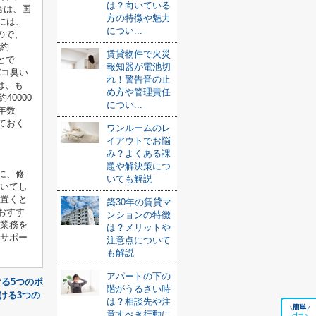
は？向いている
合は、国
方の特徴や魅力
には、
につい...
ので、
の約
賃貸物件で火災
とで
報知器が電池切
バコ臭い
れ！警告音の止
は、も
め方や管理責任
0000
につい...
年数
ておく
ワンルームのレ
イアウトでお悩
み？よくある課
題や解決策につ
に、修
いても解説
ついてし
を置くと
築30年の賃貸マ
おすす
ンションの特徴
理業務を
は？メリットや
でサポー
注意点について
も解説
アパートの下の
る5つのポ
階がうるさい時
ける3つの
は？相談先や注
簡単
\
/
意すべき行動に