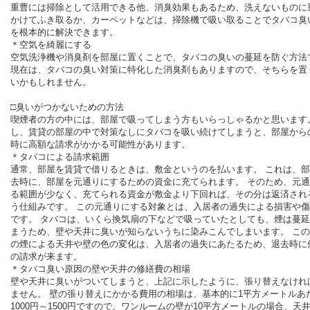
重曹には掃除として活用できる他、消臭効果もあるため、洗えないものに
かけてふき取るか、カーペットなどは、掃除機で吸い取ることでタバコ臭
を根本的に解決できます。
＊空気を綺麗にする
空気洗浄機や消臭剤を部屋に置くことで、タバコの臭いの蔓延を防ぐ方法
現在は、タバコの臭い対策に特化した消臭剤もありますので、そちらを置
いかもしれません。
□臭いがつかないための方法
喫煙者の方の中には、部屋で吸ってしまう方もいらっしゃるかと思います
し、賃貸の部屋の中で対策なしにタバコを吸い続けてしまうと、部屋から
時に高額な請求がかかる可能性があります。
＊タバコによる請求範囲
通常、部屋を賃貸で借りるときは、敷金というのを払います。 これは、
去時に、部屋を元通りにするための資金に充てられます。 そのため、元
る範囲が少なく、充てられる資金が敷金より下回れば、その分は返済され
う仕組みです。 この元通りにする対象とは、入居者の過失による損害や
です。 タバコは、いくら換気扇の下などで吸っていたとしても、煙は蔓
まうため、壁や天井に臭いが知らないうちに染みこんでしまいます。 こ
の煙による天井や壁の色の変化は、入居者の過失にあたるため、退去時に
の請求が来ます。
＊タバコ臭い原因の壁や天井の修繕費の相場
壁や天井に臭いがついてしまうと、上記に示したように、張り替えなけれ
ません。 壁の張り替えにかかる費用の相場は、基本的に1平方メートルあ
1000円～1500円ですので、ワンルームの壁が10平方メートルの場合、天