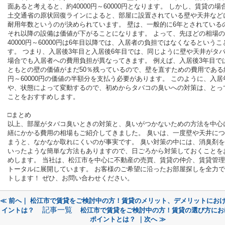
面あると考えると、約40000円～60000円となります。 しかし、賃貸の場
土交通省の原状回復ラインによると、部屋に設置されている壁や天井など
耐用年数というのが決められています。 壁は、一般的に6年とされている
それ以降の設備は価値が下がることになります。 よって、先ほどの相場
40000円～60000円は6年目以降では、入居者の負担ではなくなるというこ
す。 つまり、入居後3年目と入居後6年目では、同じように壁や天井がタ
場合でも入居者への費用負担が異なってきます。 例えば、入居後3年目で
ともとの壁の価値がまだ50％残っているので、壁を直すための費用である約4
円～60000円の価値の半額分を支払う必要があります。 このように、入居
や、状態によって変動するので、初めからタバコの臭いへの対策は、とっ
ことをおすすめします。
□まとめ
以上、部屋がタバコ臭いときの対策と、臭いがつかないための方法を中心
繕にかかる費用の相場もご紹介してきました。 臭いは、一度壁や天井に
まうと、なかなか取れにくいのが事実です。 臭い対策の中には、消臭剤
いったような簡単な方法もありますので、日ごろから対策しておくことを
めします。 当社は、松江市を中心に不動産の売買、賃貸の仲介、賃貸管
トータルに展開しています。 お客様のご希望に沿ったお部屋探しを全力
トします！ ぜひ、お問い合わせください。
≪ 前へ｜ 松江市で賃貸をご検討中の方！賃貸のメリット、デメリットにおけ
記事一覧
イントは？
松江市で賃貸をご検討中の方！賃貸の選び方にお
ポイントとは？ ｜次へ ≫