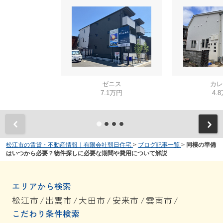
ゼニス
カレ
7.1万円
4.
松江市の賃貸・不動産情報｜有限会社朝日住宅
>
ブログ記事一覧
>
同棲の準備
はいつから必要？物件探しに必要な期間や費用について解説
エリアから検索
松江市
/
出雲市
/
大田市
/
安来市
/
雲南市
/
こだわり条件検索