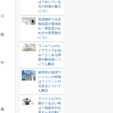
は？向いている
方の特徴や魅力
につい...
あり
賃貸物件で火災
報知器が電池切
れ！警告音の止
め方や管理責任
自然
につい...
ワンルームのレ
イアウトでお悩
み？よくある課
題や解決策につ
水や
いても解説
築30年の賃貸マ
ンションの特徴
は？メリットや
注意点について
と
も解説
アパートの下の
階がうるさい時
は？相談先や注
、身
意すべき行動に