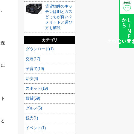
無料
\
/
賃貸物件のキッ
め、
チンはIHとガス
どっちが良い？
ら
L
I
N
E
か
メリットと選び
方も解説
カテゴリ
簡単お問い合わせ
確保
ダウンロード(1)
交通(17)
因に
子育て(19)
治安(4)
スポット(19)
ット
賃貸(59)
グルメ(5)
観光(1)
こと
イベント(1)