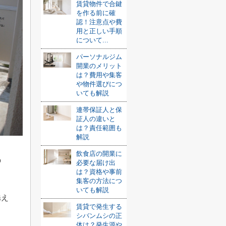
賃貸物件で合鍵
を作る前に確
認！注意点や費
用と正しい手順
について...
パーソナルジム
開業のメリット
は？費用や集客
や物件選びにつ
いても解説
連帯保証人と保
証人の違いと
は？責任範囲も
解説
飲食店の開業に
の
必要な届け出
は？資格や事前
集客の方法につ
いても解説
添え
賃貸で発生する
シバンムシの正
体は？発生源や