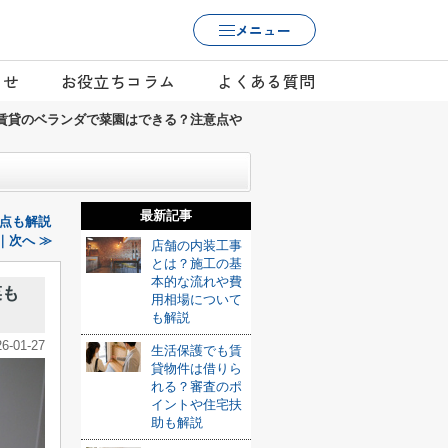
メニュー
らせ
お役立ちコラム
よくある質問
賃貸のベランダで菜園はできる？注意点や
最新記事
点も解説
｜次へ ≫
店舗の内装工事
とは？施工の基
本的な流れや費
菜も
用相場について
も解説
26-01-27
生活保護でも賃
貸物件は借りら
れる？審査のポ
イントや住宅扶
助も解説