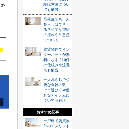
駆除方法につい
すめ
ても解説
高校生でも一人
暮らしはでき
る？必要な契約
の流れや注意点
について...
む
賃貸物件でイン
ターネットが無
料になる？物件
の仕組みや注意
点も解説
一人暮らしで必
要な食器の数
は？選び方や便
利なアイテムに
ついても解説
おすすめ記事
一戸建て賃貸物
件のデメリット