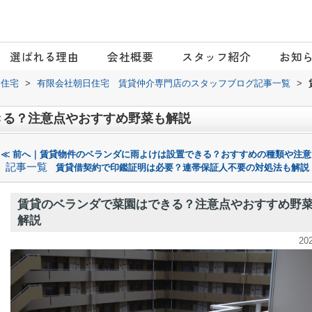
選ばれる理由
会社概要
スタッフ紹介
お知
日住宅
>
有限会社朝日住宅 賃貸仲介専門店のスタッフブログ記事一覧
>
きる？注意点やおすすめ野菜も解説
≪ 前へ｜賃貸物件のベランダに雨よけは設置できる？おすすめの種類や注意
記事一覧
賃貸借契約で印鑑証明は必要？連帯保証人不要の対処法も解説
賃貸のベランダで菜園はできる？注意点やおすすめ野
解説
20