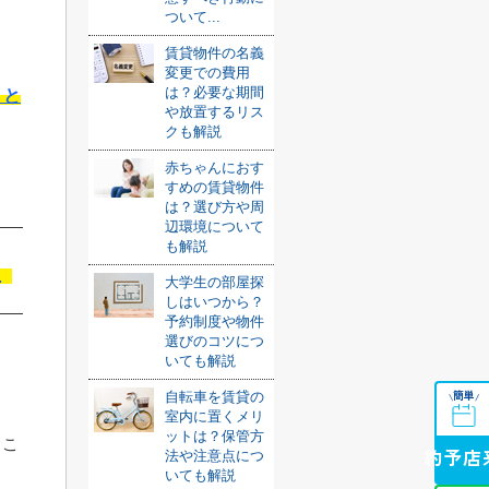
ついて...
賃貸物件の名義
変更での費用
は？必要な期間
トと
や放置するリス
クも解説
赤ちゃんにおす
すめの賃貸物件
は？選び方や周
辺環境について
も解説
む
大学生の部屋探
しはいつから？
予約制度や物件
選びのコツにつ
いても解説
簡単
自転車を賃貸の
\
/
室内に置くメリ
ットは？保管方
るこ
法や注意点につ
来店予約
いても解説