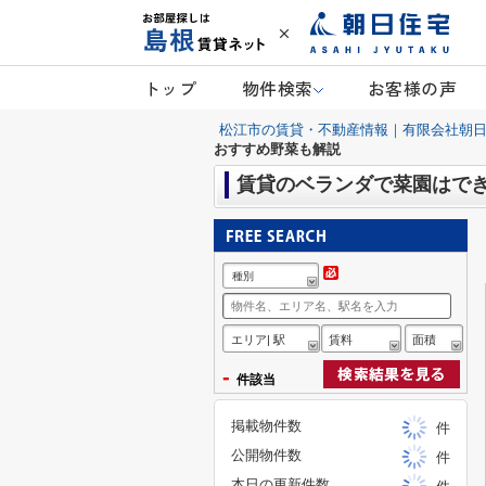
トップ
物件検索
お客様の声
松江市の賃貸・不動産情報｜有限会社朝
おすすめ野菜も解説
賃貸のベランダで菜園はで
種別
エリア| 駅
賃料
面積
-
件該当
掲載物件数
件
公開物件数
件
本日の更新件数